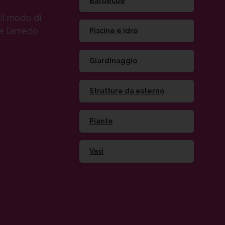
Barbecue
il modo di
e l’arredo
Piscine e idro
Giardinaggio
Strutture da esterno
Piante
Vasi