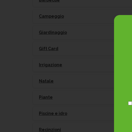
Barbecue
Campeggio
Giardinaggio
Gift Card
Irrigazione
Natale
Piante
Piscine e idro
Recinzioni