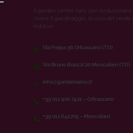
Il garden center nato per rivoluzionare 
vivere il giardinaggio, la cura del verde 
outdoor.
Via Frejus 56 Orbassano (TO)
Via Bruno Buozzi 20 Moncalieri (TO)
info@gardeniamo.it
+39 011 900 7421 – Orbassano
+39 011 642705 – Moncalieri