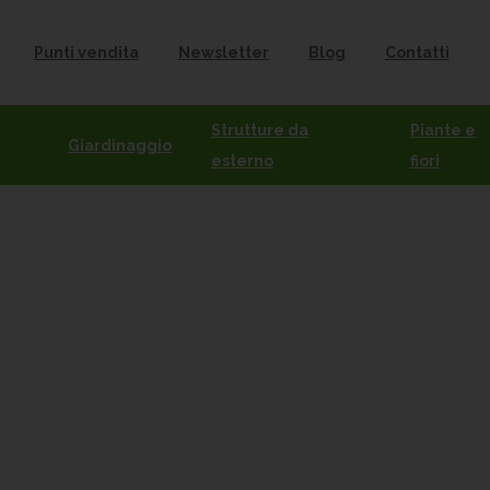
Punti vendita
Newsletter
Blog
Contatti
Strutture da
Piante e
Giardinaggio
esterno
fiori
Terracotta
Catalogo
Vasi
Terracotta