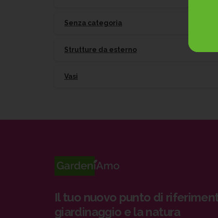
Senza categoria
Strutture da esterno
Vasi
Il tuo nuovo punto di riferiment
giardinaggio e la natura