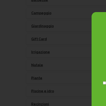
Barbecue
Campeggio
Giardinaggio
Gift Card
Po
Irrigazione
Natale
Piante
Piscine e idro
Recinzioni