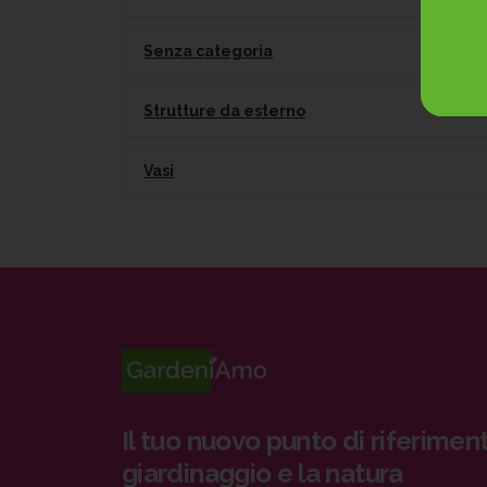
Senza categoria
Strutture da esterno
Vasi
Il tuo nuovo punto di riferiment
giardinaggio e la natura