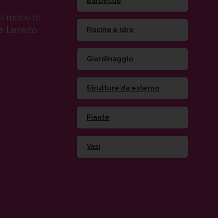
Barbecue
il modo di
e l’arredo
Piscine e idro
Giardinaggio
Strutture da esterno
Piante
Vasi