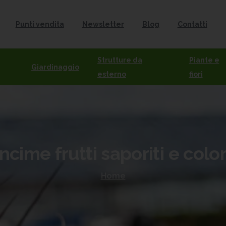
Punti vendita
Newsletter
Blog
Contatti
Strutture da
Piante e
Giardinaggio
esterno
fiori
ncime
frutti
saporiti
e
color
Home