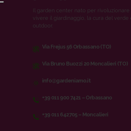
Il garden center nato per rivoluzionare 
vivere il giardinaggio, la cura del verde 
outdoor.
Via Frejus 56 Orbassano (TO)
Via Bruno Buozzi 20 Moncalieri (TO)
info@gardeniamo.it
+39 011 900 7421 – Orbassano
+39 011 642705 – Moncalieri