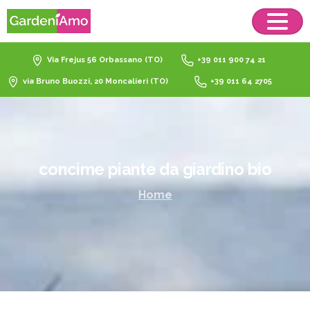
Via Frejus 56 Orbassano (TO)
+39 011 900 74 21
via Bruno Buozzi, 20 Moncalieri (TO)
+39 011 64 2705
concime
piante
da
giardino
bio
Home