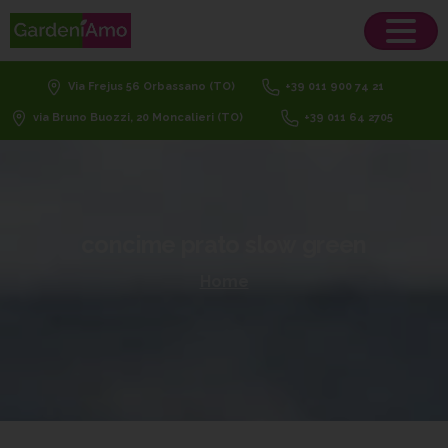
Via Frejus 56 Orbassano (TO)
+39 011 900 74 21
via Bruno Buozzi, 20 Moncalieri (TO)
+39 011 64 2705
concime
prato
slow
green
Home