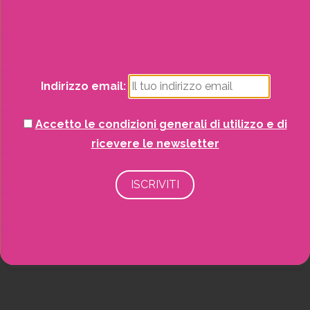
Natale
Potrai visualizzare i nostri volantini con tutte
le offerte mensili!
Piante
Indirizzo email:
Piscine e idro
Accetto le condizioni generali di utilizzo e di
Recinzioni
ricevere le newsletter
Senza categoria
Strutture da esterno
Vasi