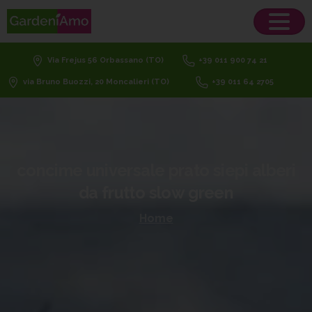
Via Frejus 56 Orbassano (TO)
+39 011 900 74 21
via Bruno Buozzi, 20 Moncalieri (TO)
+39 011 64 2705
concime
universale
prato
siepi
alberi
da
frutto
slow
green
Home