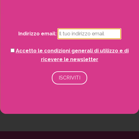
Natale
Potrai visualizzare i nostri volantini con tutte
le offerte mensili!
Piante
Indirizzo email:
Piscine e idro
Accetto le condizioni generali di utilizzo e di
Recinzioni
ricevere le newsletter
Senza categoria
Strutture da esterno
Vasi