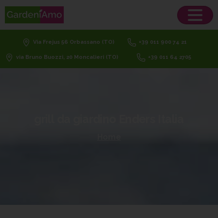
Via Frejus 56 Orbassano (TO)
+39 011 900 74 21
via Bruno Buozzi, 20 Moncalieri (TO)
+39 011 64 2705
grill
da
giardino
Enders
Italia
Home