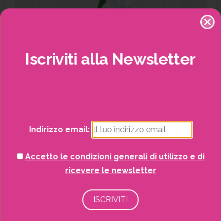
Iscriviti
alla
Newsletter
Potrai visualizzare i nostri volantini con tutte
le offerte mensili!
Indirizzo email:
Accetto le condizioni generali di utilizzo e di
Compo Bio Lecitina Soia (Funghi) 750 ml
ricevere le newsletter
Anticrittogamici
Fitofarmaci
Giardinaggio
SCOPRI DI PIÙ