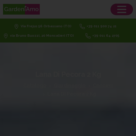
Via Frejus 56 Orbassano (TO)
+39 011 900 74 21
via Bruno Buozzi, 20 Moncalieri (TO)
+39 011 64 2705
Lana
Di
Pecora
2
Kg
Catalogo
Giardinaggio
Concimi
Lana Di Pecora 2 Kg