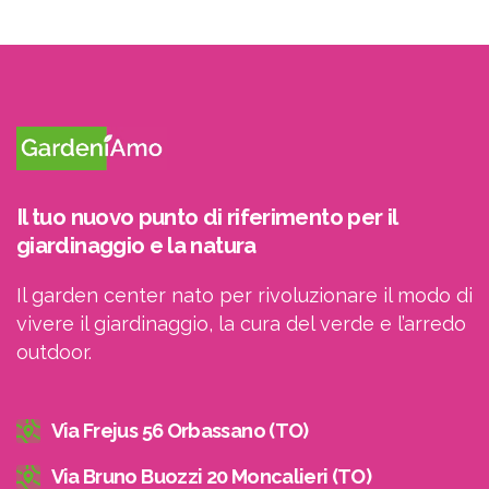
Iscriviti
alla
Newsletter
Il tuo nuovo punto di riferimento per il
giardinaggio e la natura
Il garden center nato per rivoluzionare il modo di
vivere il giardinaggio, la cura del verde e l’arredo
Indirizzo email:
outdoor.
Accetto le condizioni generali di utilizzo e di ricevere
Via Frejus 56 Orbassano (TO)
le newsletter
Via Bruno Buozzi 20 Moncalieri (TO)