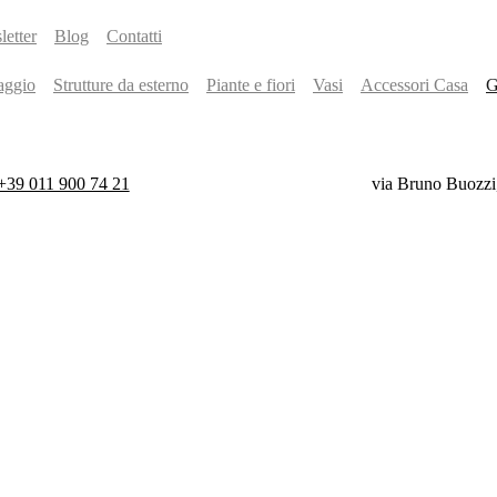
etter
Blog
Contatti
aggio
Strutture da esterno
Piante e fiori
Vasi
Accessori Casa
G
+39 011 900 74 21
via Bruno Buozzi
Gift
Card