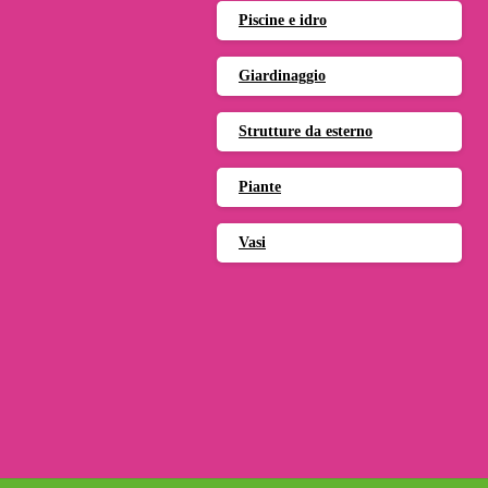
Piscine e idro
Giardinaggio
Strutture da esterno
Piante
Vasi