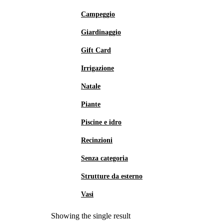
Campeggio
Giardinaggio
Gift Card
Irrigazione
Natale
Piante
Piscine e idro
Recinzioni
Senza categoria
Strutture da esterno
Vasi
Showing the single result