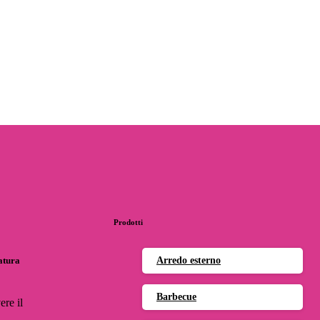
Prodotti
natura
Arredo esterno
Barbecue
ere il