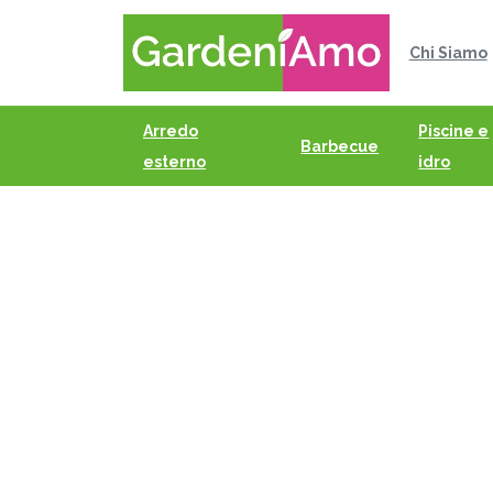
Chi Siamo
Arredo
Piscine e
Barbecue
esterno
idro