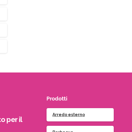
Prodotti
Arredo esterno
o per il