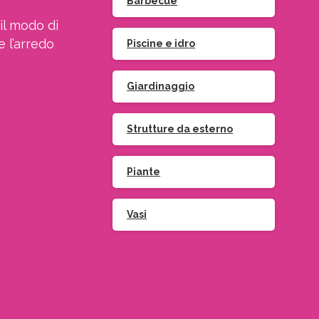
Barbecue
il modo di
e l’arredo
Piscine e idro
Giardinaggio
Strutture da esterno
Piante
Vasi