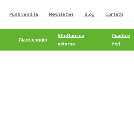
Punti vendita
Newsletter
Blog
Contatti
Strutture da
Piante e
Giardinaggio
esterno
fiori
Bordure
Catalogo
Recinzioni
Bordure