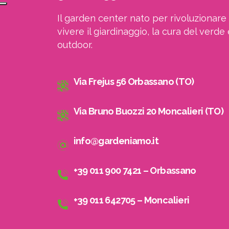
Il garden center nato per rivoluzionare 
vivere il giardinaggio, la cura del verde 
outdoor.
Via Frejus 56 Orbassano (TO)
Via Bruno Buozzi 20 Moncalieri (TO)
info@gardeniamo.it
+39 011 900 7421 – Orbassano
+39 011 642705 – Moncalieri