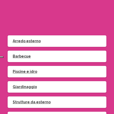
+39 011 642705 – Moncalieri
Arredo esterno
Barbecue
Piscine e idro
Giardinaggio
Strutture da esterno