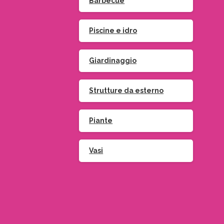
Barbecue
Piscine e idro
Giardinaggio
Strutture da esterno
Piante
Vasi