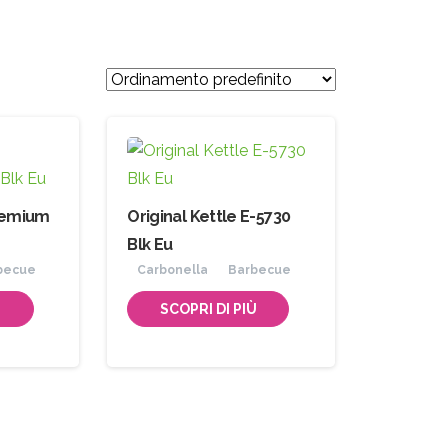
remium
Original Kettle E-5730
Blk Eu
becue
Carbonella
Barbecue
Ù
SCOPRI DI PIÙ