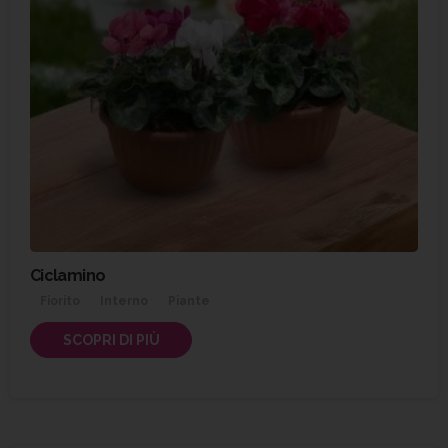
Ciclamino
Fiorito
Interno
Piante
SCOPRI DI PIÙ