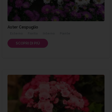
Aster Cespuglio
Esterno
Fiorito
Interno
Piante
SCOPRI DI PIÙ