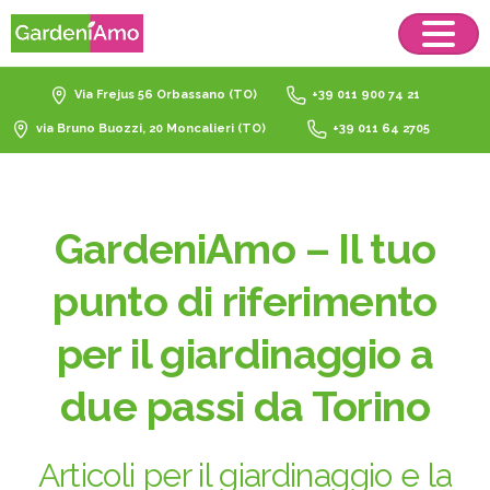
Via Frejus 56 Orbassano (TO)
+39 011 900 74 21
via Bruno Buozzi, 20 Moncalieri (TO)
+39 011 64 2705
GardeniAmo – Il tuo
punto di riferimento
per il giardinaggio a
due passi da Torino
Articoli per il giardinaggio e la