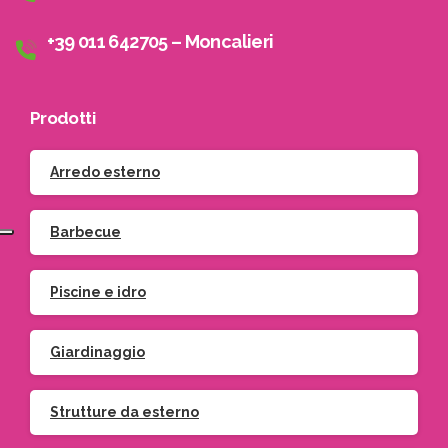
+39 011 642705 – Moncalieri
Prodotti
Arredo esterno
Barbecue
Piscine e idro
Giardinaggio
Strutture da esterno