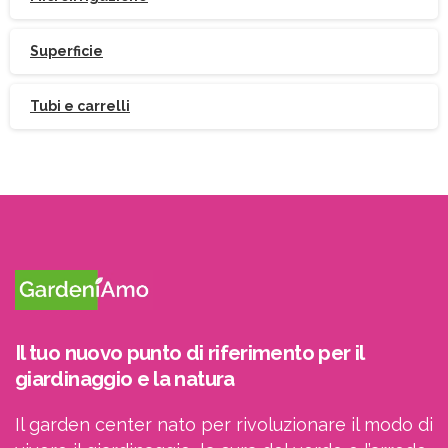
Superficie
Tubi e carrelli
Iscriviti
alla
Newsletter
Potrai visualizzare i nostri volantini con tutte
Il tuo nuovo punto di riferimento per il
giardinaggio e la natura
le offerte mensili!
Il garden center nato per rivoluzionare il modo di
Indirizzo email: