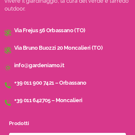
vivere il giardinaggio, la cura del verde e l’arredo
outdoor.
Accetto le condizioni generali di utilizzo e di
ricevere le newsletter
Via Frejus 56 Orbassano (TO)
Via Bruno Buozzi 20 Moncalieri (TO)
info@gardeniamo.it
+39 011 900 7421 – Orbassano
+39 011 642705 – Moncalieri
Prodotti