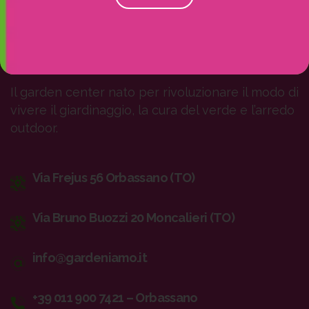
Il tuo nuovo punto di riferimento per il
giardinaggio e la natura
Il garden center nato per rivoluzionare il modo di
vivere il giardinaggio, la cura del verde e l’arredo
outdoor.
Via Frejus 56 Orbassano (TO)
Via Bruno Buozzi 20 Moncalieri (TO)
info@gardeniamo.it
+39 011 900 7421 – Orbassano