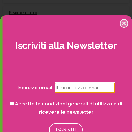
Piscine e idro
Recinzioni
Iscriviti
alla
Newsletter
Senza categoria
Strutture da esterno
Vasi
Indirizzo email:
Accetto le condizioni generali di utilizzo e di
ricevere le newsletter