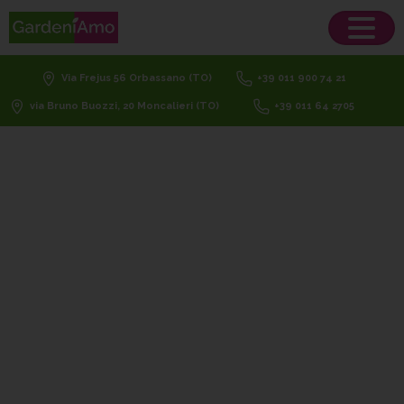
Via Frejus 56 Orbassano (TO)
+39 011 900 74 21
via Bruno Buozzi, 20 Moncalieri (TO)
+39 011 64 2705
Topicidi
Catalogo
Giardinaggio
Fitofarmaci
Topicidi