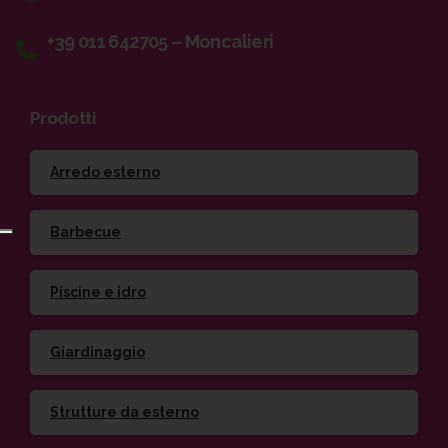
+39 011 642705 – Moncalieri
Prodotti
Arredo esterno
Barbecue
Piscine e idro
Giardinaggio
Strutture da esterno