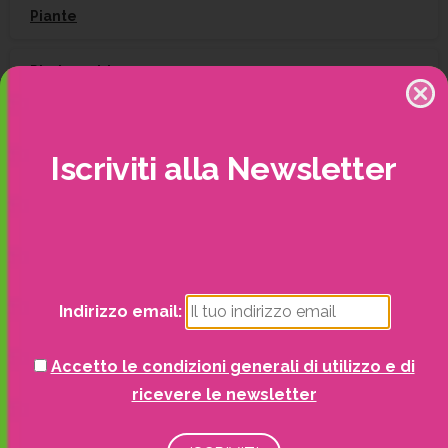
Piante
Piscine e idro
Recinzioni
Iscriviti
alla
Newsletter
Senza categoria
Potrai visualizzare i nostri volantini con tutte
Strutture da esterno
le offerte mensili!
Vasi
Indirizzo email:
Accetto le condizioni generali di utilizzo e di
ricevere le newsletter