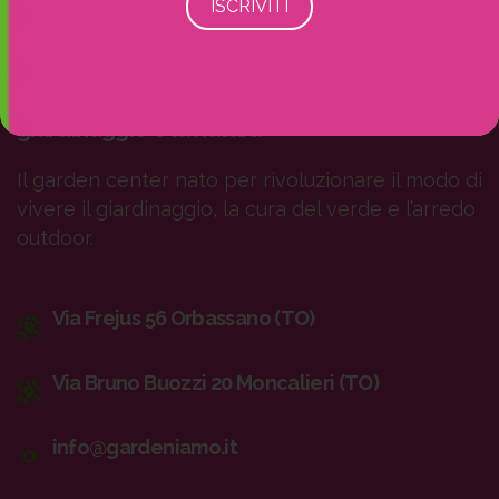
Il tuo nuovo punto di riferimento per il
giardinaggio e la natura
Il garden center nato per rivoluzionare il modo di
vivere il giardinaggio, la cura del verde e l’arredo
outdoor.
Via Frejus 56 Orbassano (TO)
Via Bruno Buozzi 20 Moncalieri (TO)
info@gardeniamo.it