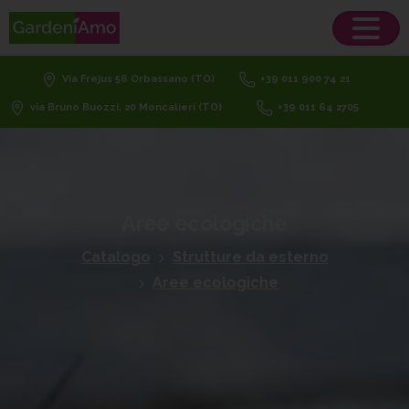
Via Frejus 56 Orbassano (TO)
+39 011 900 74 21
via Bruno Buozzi, 20 Moncalieri (TO)
+39 011 64 2705
Aree
ecologiche
Catalogo
Strutture da esterno
Aree ecologiche