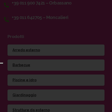
+39 011 900 7421 – Orbassano
+39 011 642705 – Moncalieri
Prodotti
Arredo esterno
Barbecue
Piscine e idro
Giardinaggio
Strutture da esterno