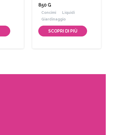
850 G
Concimi
Liquidi
Giardinaggio
Ù
SCOPRI DI PIÙ