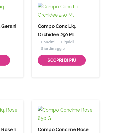
 Gerani
Compo Conc.Liq.
Orchidee 250 Ml
Concimi
Liquidi
Giardinaggio
Ù
SCOPRI DI PIÙ
 Rose 1
Compo Concime Rose