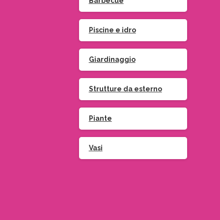
Barbecue
Piscine e idro
Giardinaggio
Strutture da esterno
)
Piante
Vasi