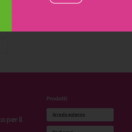
Prodotti
Arredo esterno
o per il