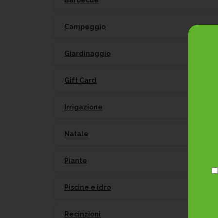
Barbecue
Campeggio
Giardinaggio
Gift Card
Po
Irrigazione
Natale
Piante
Piscine e idro
Recinzioni