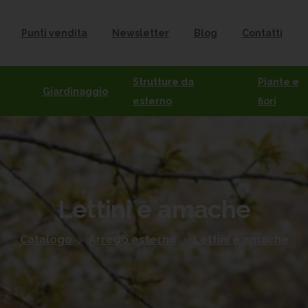
Punti vendita
Newsletter
Blog
Contatti
Strutture da
Piante e
Giardinaggio
esterno
fiori
Lettini
e
amache
Catalogo
Arredo esterno
Lettini e amache