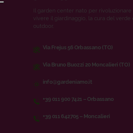
Il garden center nato per rivoluzionare 
vivere il giardinaggio, la cura del verde 
outdoor.
Via Frejus 56 Orbassano (TO)
Via Bruno Buozzi 20 Moncalieri (TO)
info@gardeniamo.it
+39 011 900 7421 – Orbassano
+39 011 642705 – Moncalieri