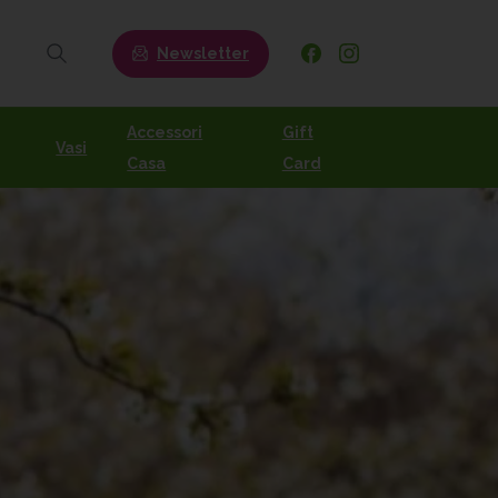
Newsletter
Search
Accessori
Gift
Vasi
Casa
Card