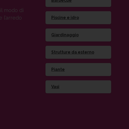
Barbecue
il modo di
e l’arredo
Piscine e idro
Giardinaggio
Strutture da esterno
Piante
Vasi