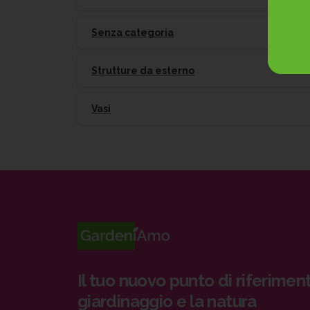
Senza categoria
Strutture da esterno
Vasi
Il tuo nuovo punto di riferiment
giardinaggio e la natura