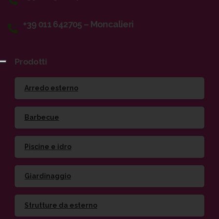
+39 011 642705 – Moncalieri
Prodotti
Arredo esterno
Barbecue
Piscine e idro
Giardinaggio
Strutture da esterno