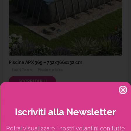
Piscina APX 365 – 732x366x132 cm
Fuori Terra
Piscine e idro
SCOPRI DI PIÙ
Iscriviti
alla
Newsletter
Cerca
Potrai visualizzare i nostri volantini con tutte