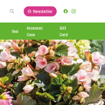
Newsletter
Search
Accessori
Gift
Vasi
Casa
Card