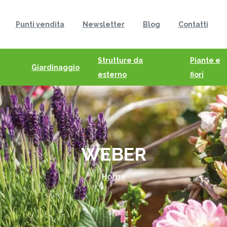
Punti vendita
Newsletter
Blog
Contatti
Strutture da
Piante e
Giardinaggio
esterno
fiori
WEBER
Home