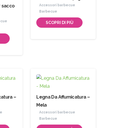
r sacco
Accessori barbecue
Barbecue
ecue
SCOPRI DI PIÙ
Ù
catura –
Legna Da Affumicatura –
Mela
ue
Accessori barbecue
Barbecue