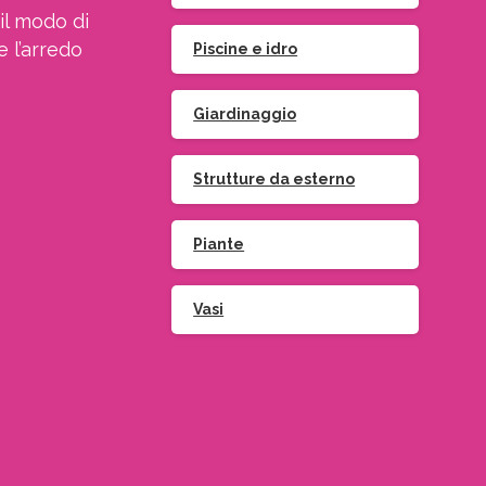
il modo di
e l’arredo
Piscine e idro
Giardinaggio
Strutture da esterno
Iscriviti
alla
Newsletter
Piante
Vasi
Indirizzo email:
ccetto le condizioni generali di utilizzo e di ricevere le
newsletter