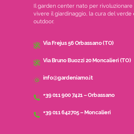
Il garden center nato per rivoluzionare 
vivere il giardinaggio, la cura del verde 
outdoor.
Via Frejus 56 Orbassano (TO)
Via Bruno Buozzi 20 Moncalieri (TO)
info@gardeniamo.it
+39 011 900 7421 – Orbassano
A
+39 011 642705 – Moncalieri