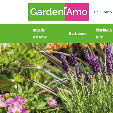
Chi Siamo
Arredo
Piscine e
Barbecue
esterno
idro