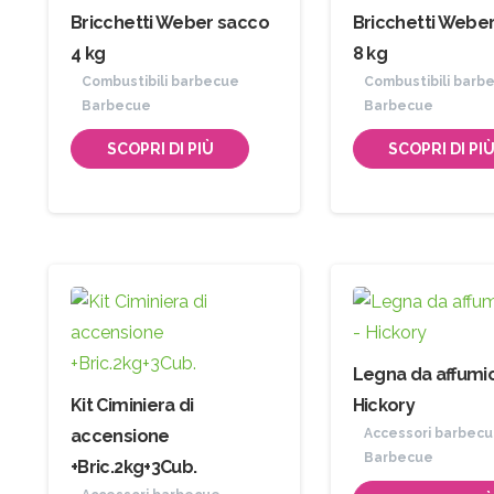
Bricchetti Weber sacco
Bricchetti Webe
4 kg
8 kg
Combustibili barbecue
Combustibili barb
Barbecue
Barbecue
SCOPRI DI PIÙ
SCOPRI DI PI
Legna da affumi
Kit Ciminiera di
Hickory
accensione
Accessori barbec
Barbecue
+Bric.2kg+3Cub.