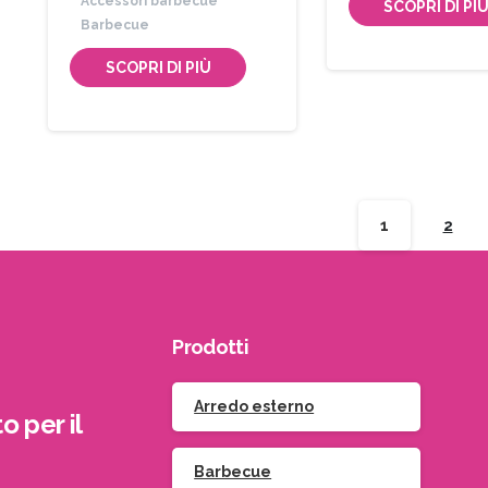
Accessori barbecue
SCOPRI DI PI
Barbecue
SCOPRI DI PIÙ
1
2
Prodotti
Arredo esterno
o per il
Barbecue