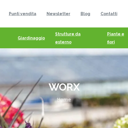
Punti vendita
Newsletter
Blog
Contatti
Strutture da
Piante e
Giardinaggio
esterno
fiori
WORX
Home