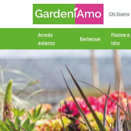
Chi Siamo
Arredo
Piscine e
Barbecue
esterno
idro