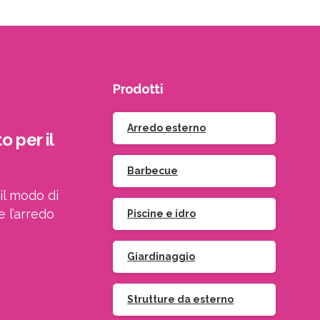
Accetto le condizioni generali di utilizzo e di ricevere 
newsletter
Prodotti
Arredo esterno
o per il
Barbecue
il modo di
e l’arredo
Piscine e idro
Giardinaggio
Strutture da esterno