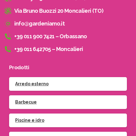
Potrai visualizzare i nostri volantini con tutte
Via Bruno Buozzi 20 Moncalieri (TO)
le offerte mensili!
info@gardeniamo.it
+39 011 900 7421 – Orbassano
Indirizzo email:
+39 011 642705 – Moncalieri
Accetto le condizioni generali di utilizzo e di ricevere
le newsletter
Prodotti
Arredo esterno
Barbecue
Piscine e idro