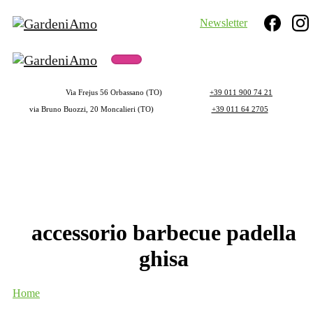
Newsletter
Search
Via Frejus 56 Orbassano (TO)
+39 011 900 74 21
via Bruno Buozzi, 20 Moncalieri (TO)
+39 011 64 2705
accessorio
barbecue
padella
ghisa
Home