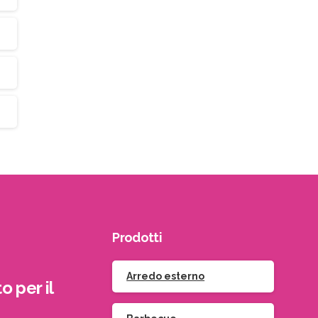
Prodotti
Arredo esterno
o per il