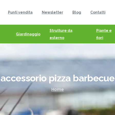
Punti vendita
Newsletter
Blog
Contatti
Strutture da
Piante e
Giardinaggio
esterno
fiori
accessorio
pizza
barbecue
Home