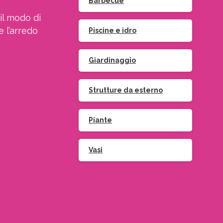
Barbecue
il modo di
e l’arredo
Piscine e idro
Giardinaggio
Strutture da esterno
Piante
Vasi