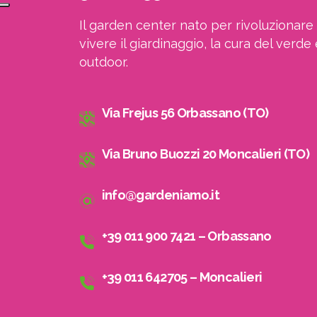
Il garden center nato per rivoluzionare 
vivere il giardinaggio, la cura del verde 
outdoor.
Via Frejus 56 Orbassano (TO)
Via Bruno Buozzi 20 Moncalieri (TO)
info@gardeniamo.it
+39 011 900 7421 – Orbassano
+39 011 642705 – Moncalieri