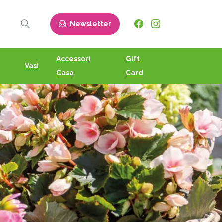
Newsletter
Search
Accessori
Gift
Vasi
Casa
Card