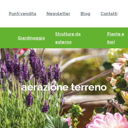
Punti vendita
Newsletter
Blog
Contatti
Strutture da
Piante e
Giardinaggio
esterno
fiori
aerazione
terreno
Home