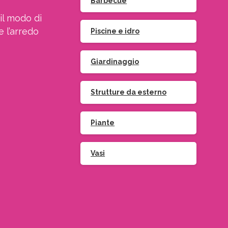
Barbecue
il modo di
e l’arredo
Piscine e idro
Giardinaggio
Strutture da esterno
Iscriviti
alla
Newsletter
Piante
Vasi
Indirizzo email:
ccetto le condizioni generali di utilizzo e di ricevere le
newsletter