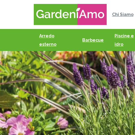
Chi Siamo
Arredo
Piscine e
Barbecue
esterno
idro