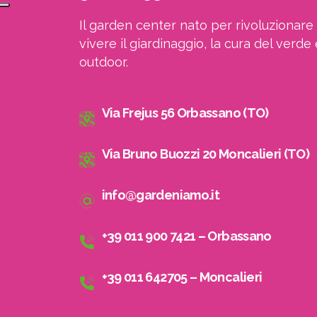
Il garden center nato per rivoluzionare 
vivere il giardinaggio, la cura del verde 
outdoor.
Via Frejus 56 Orbassano (TO)
Via Bruno Buozzi 20 Moncalieri (TO)
info@gardeniamo.it
+39 011 900 7421 – Orbassano
A
+39 011 642705 – Moncalieri