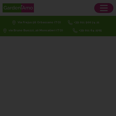
Via Frejus 56 Orbassano (TO)
+39 011 900 74 21
via Bruno Buozzi, 20 Moncalieri (TO)
+39 011 64 2705
attecchimento
rapido
radici
Home