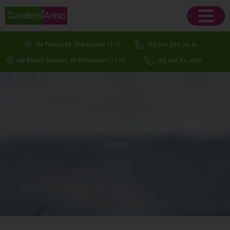
Via Frejus 56 Orbassano (TO)
+39 011 900 74 21
via Bruno Buozzi, 20 Moncalieri (TO)
+39 011 64 2705
barbecue
a
carbone
da
giardino
Home