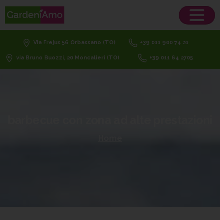
Via Frejus 56 Orbassano (TO)
+39 011 900 74 21
via Bruno Buozzi, 20 Moncalieri (TO)
+39 011 64 2705
barbecue
con
zona
ad
alte
prestazioni
Home