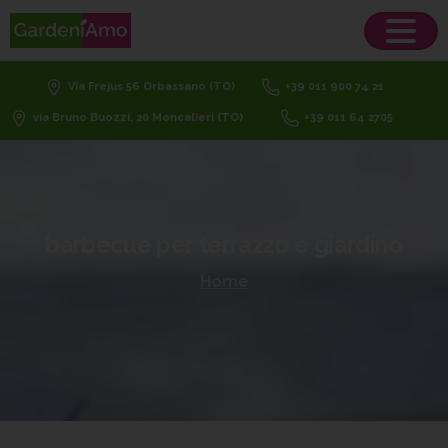
Via Frejus 56 Orbassano (TO)
+39 011 900 74 21
via Bruno Buozzi, 20 Moncalieri (TO)
+39 011 64 2705
barbecue
per
terrazzo
e
giardino
Home