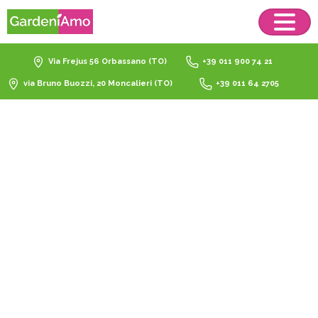
Via Frejus 56 Orbassano (TO)
+39 011 900 74 21
via Bruno Buozzi, 20 Moncalieri (TO)
+39 011 64 2705
barbecue
weber
serie
genesis
Home