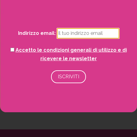
Natale
Potrai visualizzare i nostri volantini con tutte
le offerte mensili!
Piante
Indirizzo email:
Piscine e idro
Accetto le condizioni generali di utilizzo e di
Recinzioni
ricevere le newsletter
Senza categoria
Strutture da esterno
Vasi