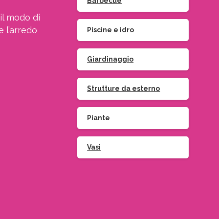
Barbecue
il modo di
e l’arredo
Piscine e idro
Giardinaggio
Strutture da esterno
Piante
Vasi