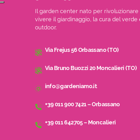
Il garden center nato per rivoluzionare 
vivere il giardinaggio, la cura del verde 
outdoor.
Via Frejus 56 Orbassano (TO)
Via Bruno Buozzi 20 Moncalieri (TO)
info@gardeniamo.it
+39 011 900 7421 – Orbassano
+39 011 642705 – Moncalieri