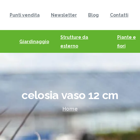
Punti vendita
Newsletter
Blog
Contatti
Strutture da
Piante e
Giardinaggio
esterno
fiori
celosia
vaso
12
cm
Home