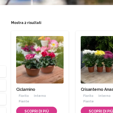
Mostra 2 risultati
Ciclamino
Crisantemo Anas
Fiorito
Interno
Fiorito
Interno
Piante
Piante
SCOPRI DI PIÙ
SCOPRI DI PI