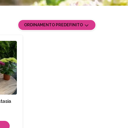
ORDINAMENTO PREDEFINITO
tasia
Ù