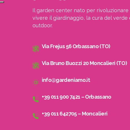
Il garden center nato per rivoluzionare 
vivere il giardinaggio, la cura del verde 
outdoor.
Via Frejus 56 Orbassano (TO)
Via Bruno Buozzi 20 Moncalieri (TO)
info@gardeniamo.it
+39 011 900 7421 – Orbassano
+39 011 642705 – Moncalieri