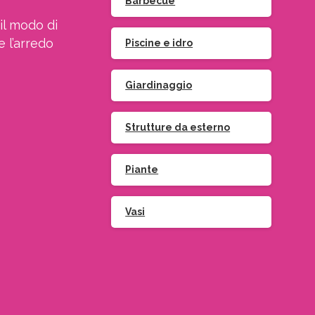
Barbecue
il modo di
e l’arredo
Piscine e idro
Giardinaggio
Strutture da esterno
Piante
Vasi