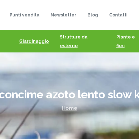
Punti vendita
Newsletter
Blog
Contatti
Strutture da
Piante e
Giardinaggio
esterno
fiori
concime
azoto
lento
slow
Home