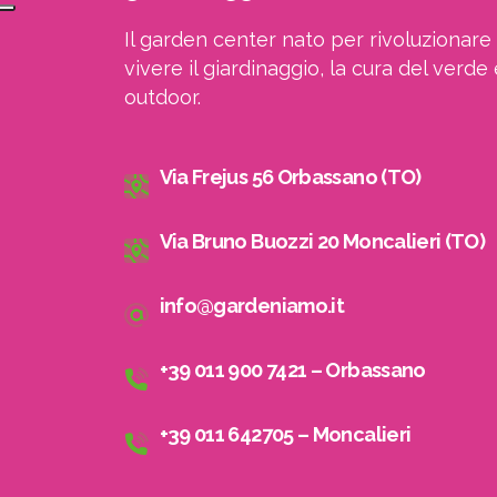
Il garden center nato per rivoluzionare 
vivere il giardinaggio, la cura del verde 
outdoor.
Via Frejus 56 Orbassano (TO)
Via Bruno Buozzi 20 Moncalieri (TO)
info@gardeniamo.it
+39 011 900 7421 – Orbassano
+39 011 642705 – Moncalieri