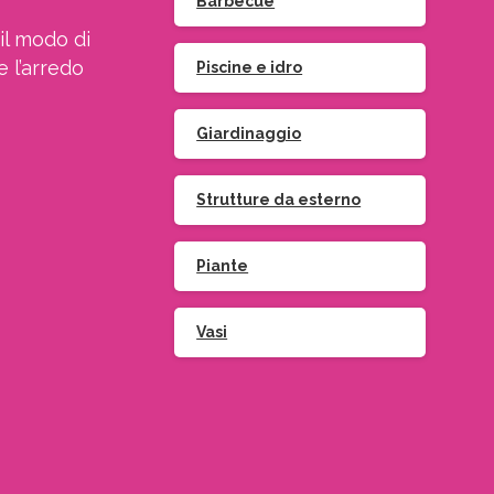
Barbecue
il modo di
e l’arredo
Piscine e idro
Giardinaggio
Strutture da esterno
Piante
Vasi