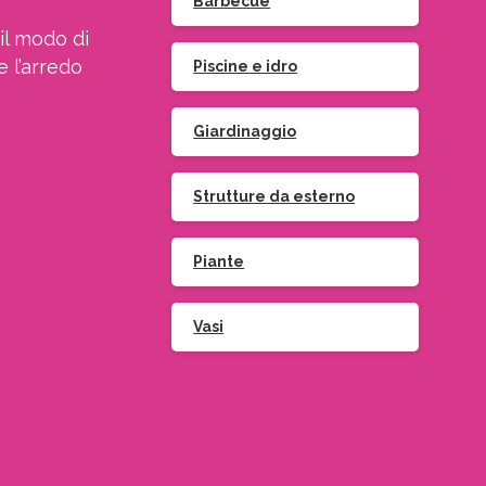
Barbecue
il modo di
e l’arredo
Piscine e idro
Giardinaggio
Strutture da esterno
Piante
Vasi