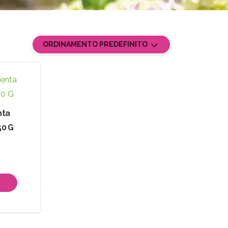
ORDINAMENTO PREDEFINITO
nta
50 G
Ù