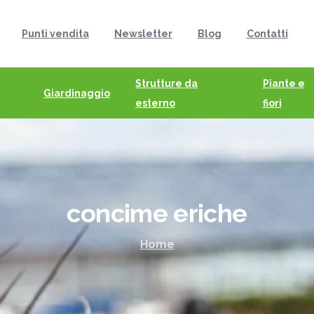
Punti vendita
Newsletter
Blog
Contatti
Strutture da
Piante e
Giardinaggio
esterno
fiori
concime
eriche
Home