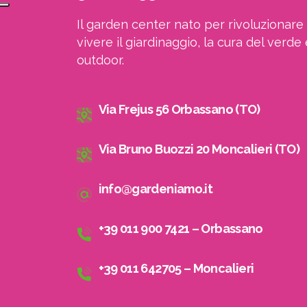
Il garden center nato per rivoluzionare 
vivere il giardinaggio, la cura del verde 
outdoor.
Via Frejus 56 Orbassano (TO)
Via Bruno Buozzi 20 Moncalieri (TO)
info@gardeniamo.it
+39 011 900 7421 – Orbassano
+39 011 642705 – Moncalieri