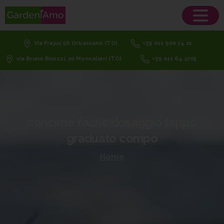
Via Frejus 56 Orbassano (TO)
+39 011 900 74 21
via Bruno Buozzi, 20 Moncalieri (TO)
+39 011 64 2705
concime
facile
dosaggio
tappo
graduato
compo
Home