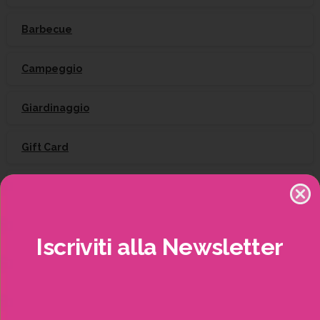
Barbecue
Campeggio
Giardinaggio
Gift Card
Irrigazione
Natale
Iscriviti
alla
Newsletter
Piante
Piscine e idro