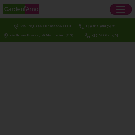
Via Frejus 56 Orbassano (TO)
+39 011 900 74 21
via Bruno Buozzi, 20 Moncalieri (TO)
+39 011 64 2705
concime
naturale
fioritura
Home