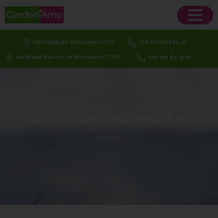
Via Frejus 56 Orbassano (TO)
+39 011 900 74 21
via Bruno Buozzi, 20 Moncalieri (TO)
+39 011 64 2705
concime
piante
resistenti
stress
Home