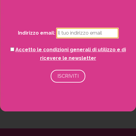
Natale
Potrai visualizzare i nostri volantini con tutte
le offerte mensili!
Piante
Indirizzo email:
Piscine e idro
Accetto le condizioni generali di utilizzo e di
Recinzioni
ricevere le newsletter
Senza categoria
Strutture da esterno
Vasi