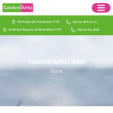
Via Frejus 56 Orbassano (TO)
+39 011 900 74 21
via Bruno Buozzi, 20 Moncalieri (TO)
+39 011 64 2705
concime
tutto
l'anno
Home