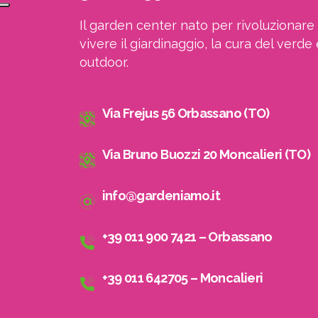
Il garden center nato per rivoluzionare 
vivere il giardinaggio, la cura del verde 
outdoor.
Via Frejus 56 Orbassano (TO)
Via Bruno Buozzi 20 Moncalieri (TO)
info@gardeniamo.it
+39 011 900 7421 – Orbassano
+39 011 642705 – Moncalieri