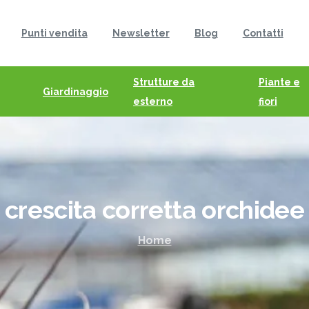
Punti vendita
Newsletter
Blog
Contatti
Strutture da
Piante e
Giardinaggio
esterno
fiori
crescita
corretta
orchidee
Home