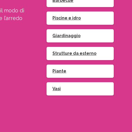
Barbecue
il modo di
e l’arredo
Piscine e idro
Giardinaggio
Strutture da esterno
Piante
Vasi