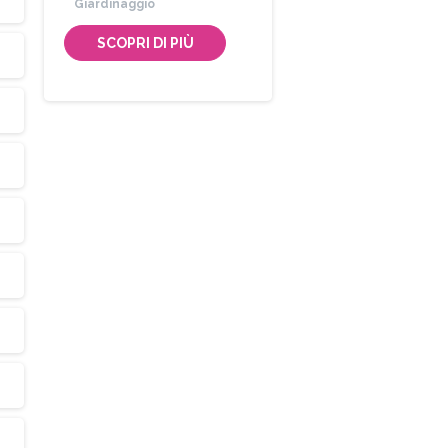
Giardinaggio
SCOPRI DI PIÙ
Iscriviti
alla
Newsletter
Indirizzo email:
Accetto le condizioni generali di utilizzo e di ricevere 
newsletter