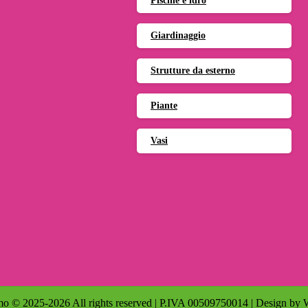
Piscine e idro
Giardinaggio
Strutture da esterno
Piante
Vasi
o © 2025-2026 All rights reserved | P.IVA 00509750014 | Design by