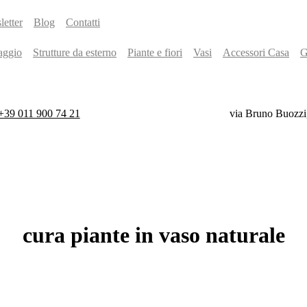
etter
Blog
Contatti
aggio
Strutture da esterno
Piante e fiori
Vasi
Accessori Casa
G
+39 011 900 74 21
via Bruno Buozzi
cura
piante
in
vaso
naturale