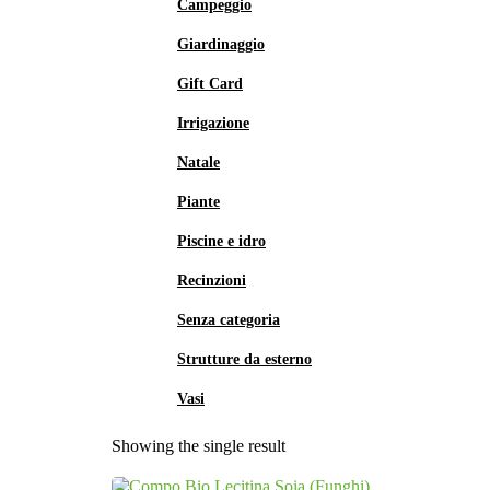
Campeggio
Giardinaggio
Gift Card
Irrigazione
Natale
Piante
Piscine e idro
Recinzioni
Senza categoria
Strutture da esterno
Vasi
Showing the single result