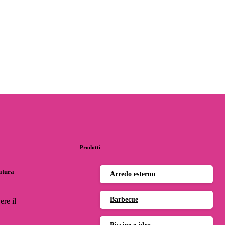
Prodotti
natura
Arredo esterno
Barbecue
ere il