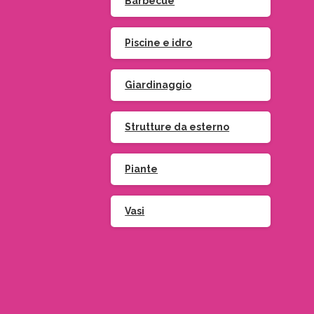
Barbecue
Piscine e idro
Giardinaggio
Strutture da esterno
Piante
Vasi