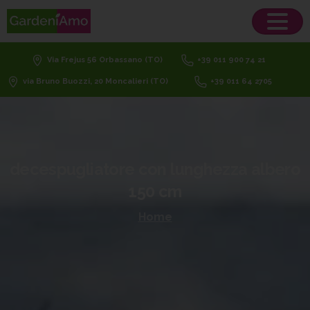
Via Frejus 56 Orbassano (TO)
+39 011 900 74 21
via Bruno Buozzi, 20 Moncalieri (TO)
+39 011 64 2705
decespugliatore
con
lunghezza
albero
150
cm
Home