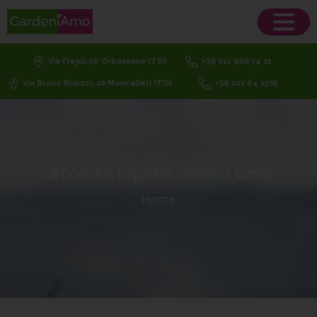
Via Frejus 56 Orbassano (TO)
+39 011 900 74 21
via Bruno Buozzi, 20 Moncalieri (TO)
+39 011 64 2705
dicondra
repens
semina
terra
Home