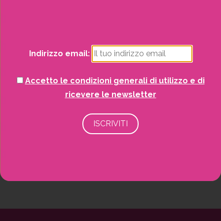
Natale
Potrai visualizzare i nostri volantini con tutte
le offerte mensili!
Piante
Indirizzo email:
Piscine e idro
Accetto le condizioni generali di utilizzo e di
Recinzioni
ricevere le newsletter
Senza categoria
Strutture da esterno
Vasi