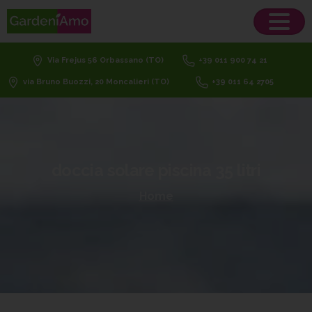
Via Frejus 56 Orbassano (TO)
+39 011 900 74 21
via Bruno Buozzi, 20 Moncalieri (TO)
+39 011 64 2705
doccia
solare
piscina
35
litri
Home