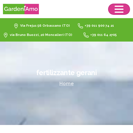
Via Frejus 56 Orbassano (TO)
+39 011 900 74 21
via Bruno Buozzi, 20 Moncalieri (TO)
+39 011 64 2705
fertilizzante
gerani
Home