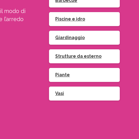
Barbecue
il modo di
e l’arredo
Piscine e idro
Giardinaggio
Strutture da esterno
Piante
Vasi