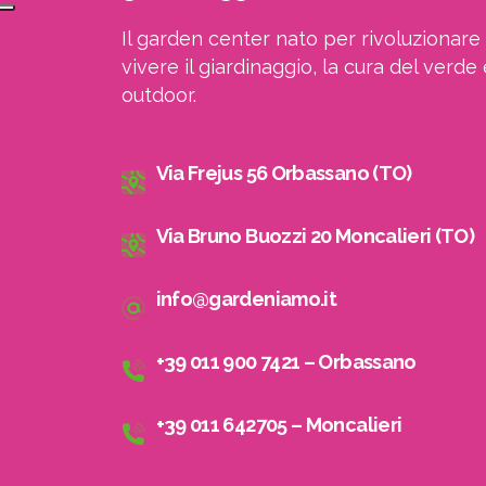
Il garden center nato per rivoluzionare 
vivere il giardinaggio, la cura del verde 
outdoor.
Via Frejus 56 Orbassano (TO)
Via Bruno Buozzi 20 Moncalieri (TO)
info@gardeniamo.it
+39 011 900 7421 – Orbassano
+39 011 642705 – Moncalieri