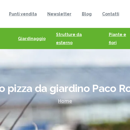
Punti vendita
Newsletter
Blog
Contatti
Strutture da
Piante e
Giardinaggio
esterno
fiori
o
pizza
da
giardino
Paco
Ro
Home